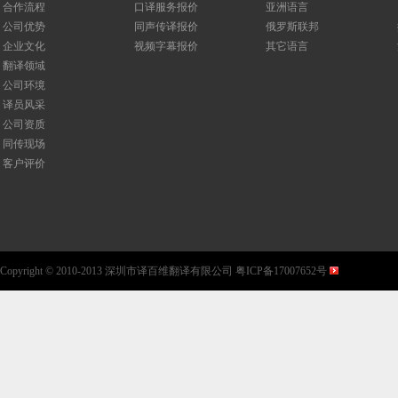
合作流程
口译服务报价
亚洲语言
公司优势
同声传译报价
俄罗斯联邦
企业文化
视频字幕报价
其它语言
翻译领域
公司环境
译员风采
公司资质
同传现场
客户评价
Copyright © 2010-2013 深圳市译百维翻译有限公司 粤ICP备17007652号