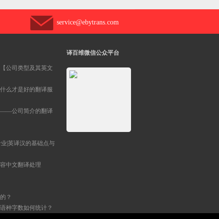
service@ebytrans.com
译百维微信公众平台
【公司类型及其英文
什么才是好的翻译服
——公司简介的翻译
专业|英译汉的基础点与
容中文翻译处理
的？
语种字数如何统计？