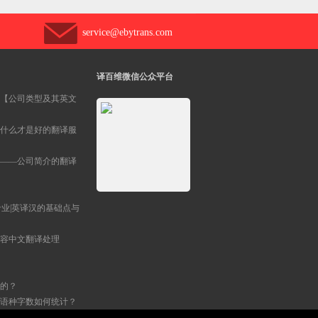
service@ebytrans.com
译百维微信公众平台
【公司类型及其英文
什么才是好的翻译服
——公司简介的翻译
专业|英译汉的基础点与
容中文翻译处理
的？
语种字数如何统计？